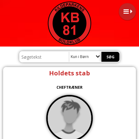
Kun i Børn
Holdets stab
CHEFTRÆNER