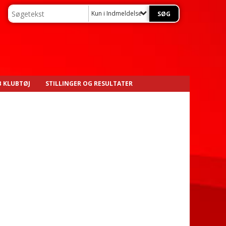
Kun i Indmeldelse / Kontingent
 KLUBTØJ
STILLINGER OG RESULTATER