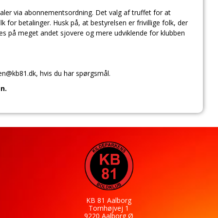
aler via abonnementsordning. Det valg af truffet for at
 for betalinger. Husk på, at bestyrelsen er frivillige folk, der
bruges på meget andet sjovere og mere udviklende for klubben
sen@kb81.dk, hvis du har spørgsmål.
n.
KB 81 Aalborg
Tornhøjvej 1
9220 Aalborg Ø