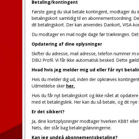
Betaling/kontingent
Første gang du skal betale kontingent, modtager du en
betalingskort samtidig til en abonnementsordning. D
dit betalingskort. Der kan anvendes Dankort, VISA-ko
Du modtager en mail nogle dage før trækningen. Det
Opdatering af dine oplysninger
Skifter du adresse, mail adresse, telefon nummer m.v.
DBU Profil. Vi får ikke automatisk besked. Dette gælde
Hvad hvis jeg melder mig ud eller får nyt betal
Hvis du melder dig ud, inden der opkræves kontingent,
Udmeldelse sker
her.
Hvis du får nyt betalingskort og ikke nået at opdater
med et betalingslink. Her kan du så betale, og dit n
Er det sikkert?
Ja, dine kortoplysninger modtager hverken KB81 eller
Nets, der står bag betalingsløsningerne.
Kan jeg undgå abonnementsbetaling?