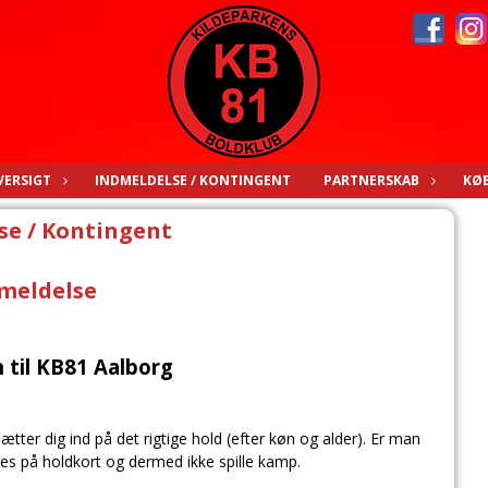
ERSIGT
INDMELDELSE / KONTINGENT
PARTNERSKAB
KØB
se / Kontingent
meldelse
til KB81 Aalborg
sætter dig ind på det rigtige hold (efter køn og alder). Er man
les på holdkort og dermed ikke spille kamp.