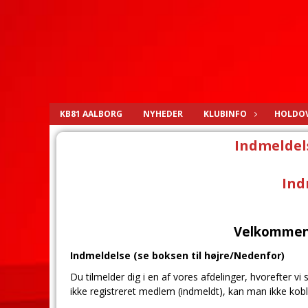
KB81 AALBORG
NYHEDER
KLUBINFO
HOLDOV
Indmeldel
Ind
Velkommen 
Indmeldelse (se boksen til højre/Nedenfor)
Du tilmelder dig i en af vores afdelinger, hvorefter vi 
ikke registreret medlem (indmeldt), kan man ikke kob